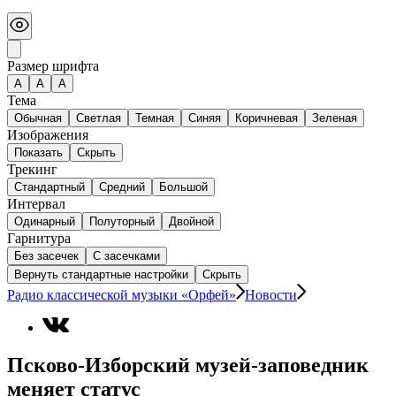
Размер шрифта
А
A
A
Тема
Обычная
Светлая
Темная
Синяя
Коричневая
Зеленая
Изображения
Показать
Скрыть
Трекинг
Стандартный
Средний
Большой
Интервал
Одинарный
Полуторный
Двойной
Гарнитура
Без засечек
С засечками
Вернуть стандартные настройки
Скрыть
Радио классической музыки «Орфей»
Новости
Псково-Изборский музей-заповедник
меняет статус