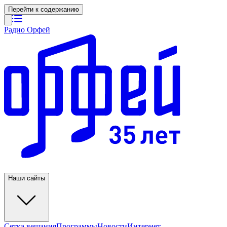
Перейти к содержанию
Радио Орфей
Наши сайты
Сетка вещания
Программы
Новости
Интернет-