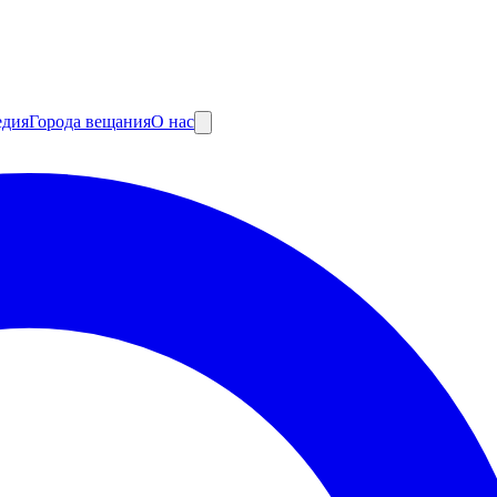
едия
Города вещания
О нас