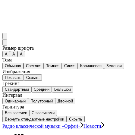
Размер шрифта
А
A
A
Тема
Обычная
Светлая
Темная
Синяя
Коричневая
Зеленая
Изображения
Показать
Скрыть
Трекинг
Стандартный
Средний
Большой
Интервал
Одинарный
Полуторный
Двойной
Гарнитура
Без засечек
С засечками
Вернуть стандартные настройки
Скрыть
Радио классической музыки «Орфей»
Новости