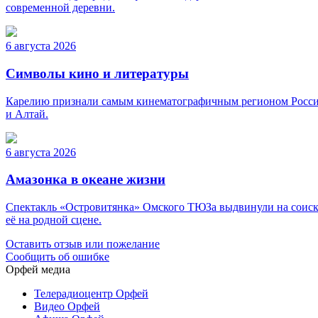
современной деревни.
6 августа 2026
Символы кино и литературы
Карелию признали самым кинематографичным регионом России. 
и Алтай.
6 августа 2026
Амазонка в океане жизни
Спектакль «Островитянка» Омского ТЮЗа выдвинули на соиска
её на родной сцене.
Оставить отзыв или пожелание
Сообщить об ошибке
Орфей медиа
Телерадиоцентр Орфей
Видео Орфей