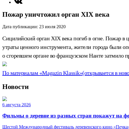
Пожар уничтожил орган XIX века
Дата публикации:
23 июля 2020
Сицилийский орган XIX века погиб в огне. Пожар в
утраты ценного инструмента, жители города были о
о сгоревшем органе во французском Нанте затмило 
По материалам «Magazin Klassik»
(открывается в нов
Новости
6 августа 2026
Фильмы о деревне из разных стран покажут на ф
Шестой Международный фестиваль деревенского кино «Печка» п