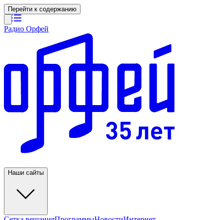
Перейти к содержанию
Радио Орфей
Наши сайты
Сетка вещания
Программы
Новости
Интернет-