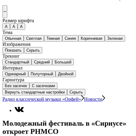
Размер шрифта
А
A
A
Тема
Обычная
Светлая
Темная
Синяя
Коричневая
Зеленая
Изображения
Показать
Скрыть
Трекинг
Стандартный
Средний
Большой
Интервал
Одинарный
Полуторный
Двойной
Гарнитура
Без засечек
С засечками
Вернуть стандартные настройки
Скрыть
Радио классической музыки «Орфей»
Новости
Молодежный фестиваль в «Сириусе»
откроет РНМСО