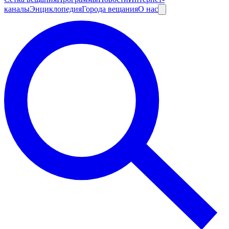
каналы
Энциклопедия
Города вещания
О нас