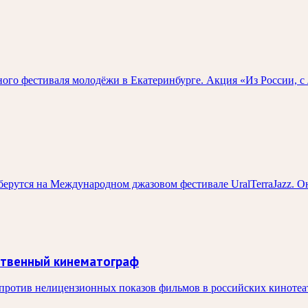
го фестиваля молодёжи в Екатеринбурге. Акция «Из России, с 
ерутся на Международном джазовом фестивале UralTerraJazz. О
ственный кинематограф
ротив нелицензионных показов фильмов в российских кинотеатра