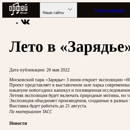
Радио Орфей
Сетка вещания
Радио классической музыки «Орфей»
Новости
Наши сайты
Лето в «Зарядье
Дата публикации:
26 мая 2022
Московский парк «Зарядье» 3 июня откроет экспозицию «Но
Проект представляет в выставочном зале парка современн
накануне новогодних каникул и посвященная исследованию
Летняя экспозиция будет включать природные мотивы, но т
Экспозиция объединяет произведения, созданные в разных 
Выставка будет работать до 21 августа.
По материалам ТАСС
Новости