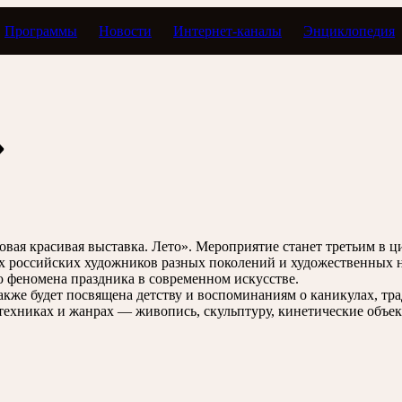
Программы
Новости
Интернет-каналы
Энциклопедия
»
вая красивая выставка. Лето». Мероприятие станет третьим в ц
ых российских художников разных поколений и художественных 
 феномена праздника в современном искусстве.
акже будет посвящена детству и воспоминаниям о каникулах, т
техниках и жанрах — живопись, скульптуру, кинетические объе