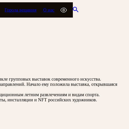
Города вещания
О нас
икле групповых выставок современного искусства.
направлений. Начало ему положила выставка, открывшаяся
радиционным летним развлечениям и видам спорта.
кты, инсталляции и NFT российских художников.