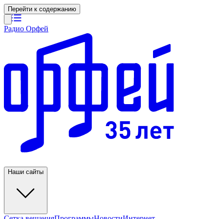
Перейти к содержанию
Радио Орфей
Наши сайты
Сетка вещания
Программы
Новости
Интернет-