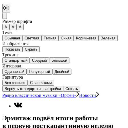
Размер шрифта
А
A
A
Тема
Обычная
Светлая
Темная
Синяя
Коричневая
Зеленая
Изображения
Показать
Скрыть
Трекинг
Стандартный
Средний
Большой
Интервал
Одинарный
Полуторный
Двойной
Гарнитура
Без засечек
С засечками
Вернуть стандартные настройки
Скрыть
Радио классической музыки «Орфей»
Новости
Эрмитаж подвёл итоги работы
в первую посткарантинную неделю