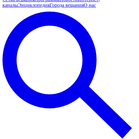
каналы
Энциклопедия
Города вещания
О нас