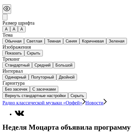
Размер шрифта
А
A
A
Тема
Обычная
Светлая
Темная
Синяя
Коричневая
Зеленая
Изображения
Показать
Скрыть
Трекинг
Стандартный
Средний
Большой
Интервал
Одинарный
Полуторный
Двойной
Гарнитура
Без засечек
С засечками
Вернуть стандартные настройки
Скрыть
Радио классической музыки «Орфей»
Новости
Неделя Моцарта объявила программу