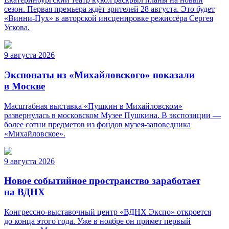
сезон. Первая премьера ждёт зрителей 28 августа. Это будет
«Винни-Пух» в авторской инсценировке режиссёра Сергея
Ускова.
9 августа 2026
Экспонаты из «Михайловского» показали
в Москве
Масштабная выставка «Пушкин в Михайловском»
развернулась в московском Музее Пушкина. В экспозиции —
более сотни предметов из фондов музея-заповедника
«Михайловское».
9 августа 2026
Новое событийное пространство заработает
на ВДНХ
Конгрессно-выставочный центр «ВДНХ Экспо» откроется
до конца этого года. Уже в ноябре он примет первый