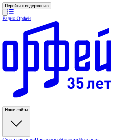
Перейти к содержанию
Радио Орфей
Наши сайты
Сетка вещания
Программы
Новости
Интернет-