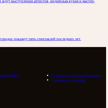
й ждут выступления артистов, индийская кухня и мастер-
городах покажут пять спектаклей последних лет.
циация (РБА)
Оставить отзыв или пожелание
Сообщить об ошибке