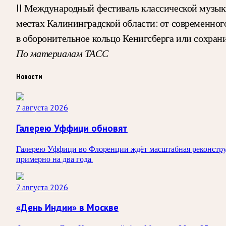
II Международный фестиваль классической музык
местах Калининградской области: от современног
в оборонительное кольцо Кенигсберга или сохрани
По материалам ТАСС
Новости
7 августа 2026
Галерею Уффици обновят
Галерею Уффици во Флоренции ждёт масштабная реконструк
примерно на два года.
7 августа 2026
«День Индии» в Москве