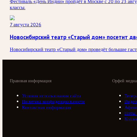
Фестиваль «День Индии» пройдёт в Москве с 20 по 23 авгус
классы.
7 августа 2026
Новосибирский театр «Старый дом» посетит дв
Новосибирский театр «Старый дом» проведёт большие гастро
Правовая информация
Орфей медиа
Условия использования сайта
Телер
Политика конфиденциальности
Видео
Контактная информация
Афиш
Ноты
Колле