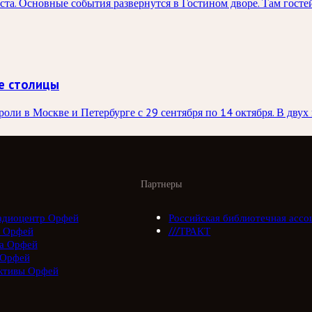
та. Основные события развернутся в Гостином дворе. Там госте
е столицы
ли в Москве и Петербурге с 29 сентября по 14 октября. В двух 
Партнеры
адиоцентр Орфей
Российская библиотечная ассо
 Орфей
///ТРАКТ
а Орфей
 Орфей
ктивы Орфей