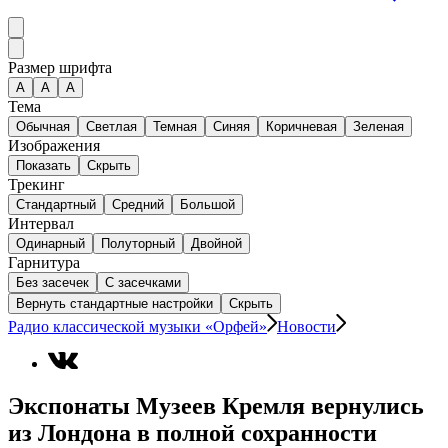
Размер шрифта
А
A
A
Тема
Обычная
Светлая
Темная
Синяя
Коричневая
Зеленая
Изображения
Показать
Скрыть
Трекинг
Стандартный
Средний
Большой
Интервал
Одинарный
Полуторный
Двойной
Гарнитура
Без засечек
С засечками
Вернуть стандартные настройки
Скрыть
Радио классической музыки «Орфей»
Новости
Экспонаты Музеев Кремля вернулись
из Лондона в полной сохранности