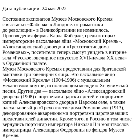
Дата публикации:
24 мая 2022
Состояние экспонатов Музеев Московского Кремля
с выставки «Фаберже в Лондоне: от романтики
до революции» в Великобритании не изменилось.
Произведения фирмы Карла Фаберже, среди которых
императорские пасхальные яйца «Московский Кремль»,
«Александровский дворец» и «Трехсотлетие дома
Романовых», посетители теперь смогут увидеть в витрине
зала «Русское ювелирное искусство XVII-начала XX века»
в Оружейной палате.
Музеи Московского Кремля предоставили для британской
выставки три ювелирных яйца. Это пасхальное яйцо
«Московский Кремль» (1904-1906) с музыкальным
механизмом внутри, исполняющим мелодию Херувимской
песни. Другие два — пасхальное яйцо «Александровский
дворец» (1908) с портретами царских детей и сюрпризом —
копией Александровского дворца в Царском селе, а также
пасхальное яйцо «Трехсотлетие дома Романовых» (1913),
декорированное акварельными портретами царствовавших
представителей династии. Кроме того, в Россию в том числе
вернулись портсигар императора Николая II и молитвослов
императрицы Александры Федоровны из фондов Музеев
Кремля.