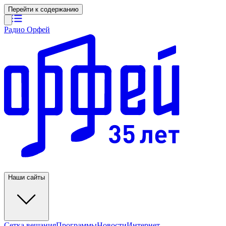
Перейти к содержанию
Радио Орфей
Наши сайты
Сетка вещания
Программы
Новости
Интернет-