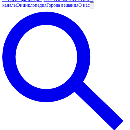
каналы
Энциклопедия
Города вещания
О нас