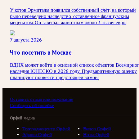
У котов Эрмитажа появился собственный счёт, на который
было переведено наследство, оставленное французским
меценатом. Он завещал животным около 3 тысяч евро.
7 августа 2026
Что посетить в Москве
ВДНХ может войти в основной список объектов Всемирно
наследия ЮНЕСКО в 2028 году. Предварительную оценку
планируют провести предстоящей зимой.
Оставить отзыв или пожелание
Сообщить об ошибке
Орфей медиа
Телерадиоцентр Орфей
Видео Орфей
Афиша Орфей
Ноты Орфей