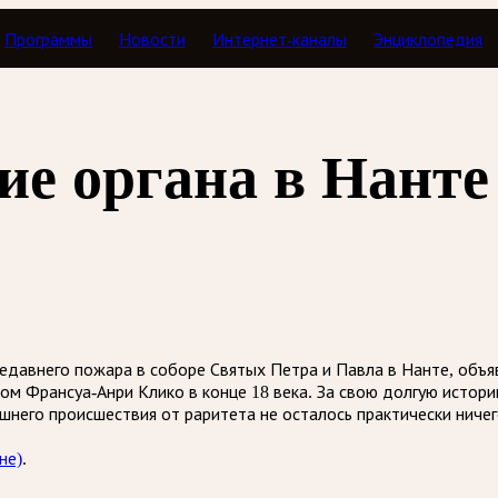
Программы
Новости
Интернет-каналы
Энциклопедия
ие органа в Нанте
недавнего пожара в соборе Святых Петра и Павла в Нанте, объя
ром Франсуа-Анри Клико в конце 18 века. За свою долгую исто
ешнего происшествия от раритета не осталось практически ниче
не)
.