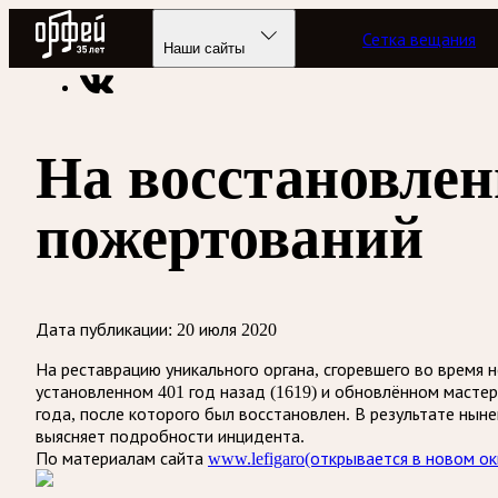
Радио Орфей
Сетка вещания
Радио классической музыки «Орфей»
Новости
Наши сайты
На восстановлен
пожертований
Дата публикации:
20 июля 2020
На реставрацию уникального органа, сгоревшего во время 
установленном 401 год назад (1619) и обновлённом масте
года, после которого был восстановлен. В результате нын
выясняет подробности инцидента.
По материалам сайта
www.lefigaro
(открывается в новом ок