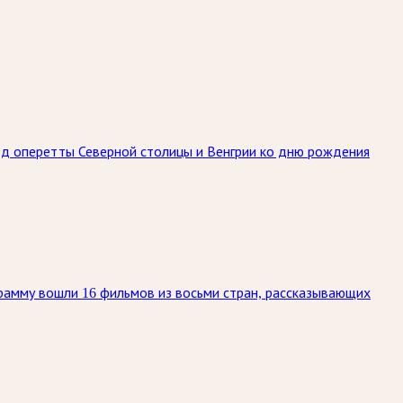
ёзд оперетты Северной столицы и Венгрии ко дню рождения
рамму вошли 16 фильмов из восьми стран, рассказывающих