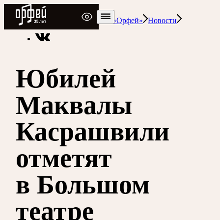
Радио Орфей
Радио классической музыки «Орфей»
Новости
Юбилей
Маквалы
Касрашвили
отметят
в Большом
театре