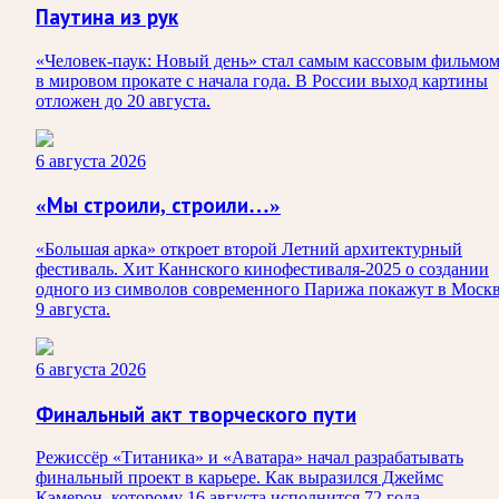
Паутина из рук
«Человек-паук: Новый день» стал самым кассовым фильмо
в мировом прокате с начала года. В России выход картины
отложен до 20 августа.
6 августа 2026
«Мы строили, строили…»
«Большая арка» откроет второй Летний архитектурный
фестиваль. Хит Каннского кинофестиваля-2025 о создании
одного из символов современного Парижа покажут в Моск
9 августа.
6 августа 2026
Финальный акт творческого пути
Режиссёр «Титаника» и «Аватара» начал разрабатывать
финальный проект в карьере. Как выразился Джеймс
Кэмерон, которому 16 августа исполнится 72 года,