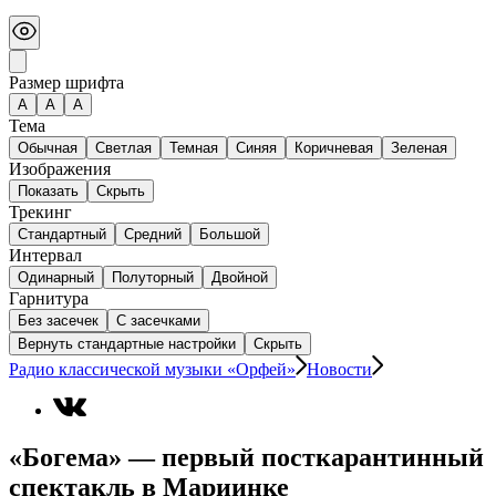
Размер шрифта
А
A
A
Тема
Обычная
Светлая
Темная
Синяя
Коричневая
Зеленая
Изображения
Показать
Скрыть
Трекинг
Стандартный
Средний
Большой
Интервал
Одинарный
Полуторный
Двойной
Гарнитура
Без засечек
С засечками
Вернуть стандартные настройки
Скрыть
Радио классической музыки «Орфей»
Новости
«Богема» — первый посткарантинный
спектакль в Мариинке