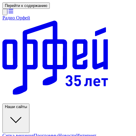
Перейти к содержанию
Радио Орфей
Наши сайты
Сетка вещания
Программы
Новости
Интернет-