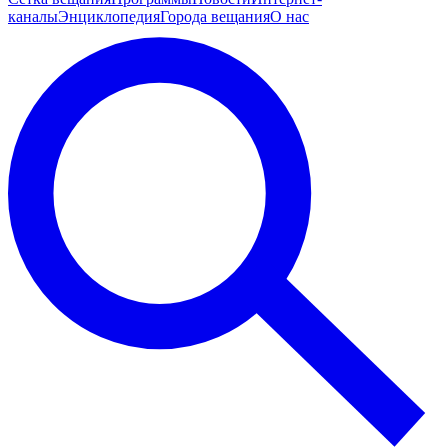
каналы
Энциклопедия
Города вещания
О нас