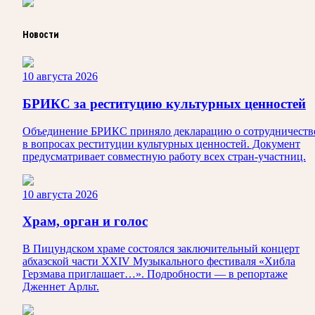
Новости
10 августа 2026
БРИКС за реституцию культурных ценностей
Объединение БРИКС приняло декларацию о сотрудничеств
в вопросах реституции культурных ценностей. Документ
предусматривает совместную работу всех стран-участниц.
10 августа 2026
Храм, орган и голос
В Пицундском храме состоялся заключительный концерт
абхазской части XXIV Музыкального фестиваля «Хибла
Герзмава приглашает…». Подробности — в репортаже
Дженнет Арльт.