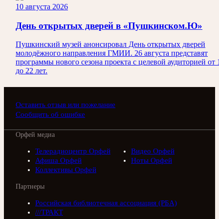
10 августа 2026
День открытых дверей в «Пушкинском.Ю»
Пушкинский музей анонсировал День открытых дверей
молодёжного направления ГМИИ. 26 августа представят
программы нового сезона проекта с целевой аудиторией от 
до 22 лет.
Оставить отзыв или пожелание
Сообщить об ошибке
Орфей медиа
Телерадиоцентр Орфей
Видео Орфей
Афиша Орфей
Ноты Орфей
Коллективы Орфей
Партнеры
Российская библиотечная ассоциация (РБА)
///ТРАКТ