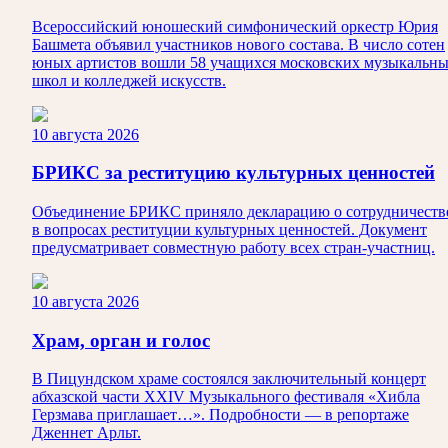
Всероссийский юношеский симфонический оркестр Юрия
Башмета объявил участников нового состава. В число сотен
юных артистов вошли 58 учащихся московских музыкальн
школ и колледжей искусств.
10 августа 2026
БРИКС за реституцию культурных ценностей
Объединение БРИКС приняло декларацию о сотрудничеств
в вопросах реституции культурных ценностей. Документ
предусматривает совместную работу всех стран-участниц.
10 августа 2026
Храм, орган и голос
В Пицундском храме состоялся заключительный концерт
абхазской части XXIV Музыкального фестиваля «Хибла
Герзмава приглашает…». Подробности — в репортаже
Дженнет Арльт.