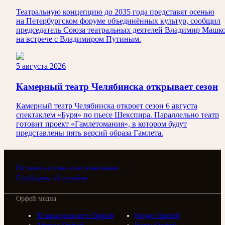
Театральную концепцию до 2035 года представят осенью
на Петербургском форуме объединённых культур, сообщил
председатель Союза театральных деятелей Владимир Машк
на встрече с Владимиром Путиным.
5 августа 2026
Камерный театр Челябинска открывает сезон
Камерный театр Челябинска откроет сезон 6 августа
спектаклем «Буря» по пьесе Шекспира. Параллельно театр
готовит проект «Гамлетомания», в котором будут
представлены пять версий образа Гамлета.
Оставить отзыв или пожелание
Сообщить об ошибке
Орфей медиа
Телерадиоцентр Орфей
Видео Орфей