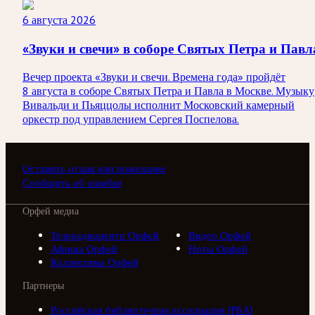
6 августа 2026
«Звуки и свечи» в соборе Святых Петра и Павл
Вечер проекта «Звуки и свечи. Времена года» пройдёт
8 августа в соборе Святых Петра и Павла в Москве. Музыку
Вивальди и Пьяццолы исполнит Московский камерный
оркестр под управлением Сергея Поспелова.
Оставить отзыв или пожелание
Сообщить об ошибке
Орфей медиа
Телерадиоцентр Орфей
Видео Орфей
Афиша Орфей
Ноты Орфей
Коллективы Орфей
Партнеры
Российская библиотечная ассоциация (РБА)