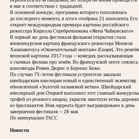
в мае в соответствии с традицией.
В основной конкурс, программа которого пополнялась
до последнего момента, в итоге отобрана 21 кинолента. Его
откроет международная премьера картины российского
режиссера Кирилла Серебренникова «Жена Чайковского».
В первый же день фестиваля фильмом открытия стала
внеконкурсная картина французского режиссера Мишеля
Хазанавичуса «Окончательный монтаж» (Coupe). Это ремей
японской картины 2017 года — комедия, рассказывающая
о съемках фильма про зомби. Во французской ленте снялись
кинозвезды Ромен Дюрис и Беренис Бежо.
По случаю 75-летия фестиваля устроители заказали
швейцарским ювелирам новый и единственный экземпляр
обновленной «Золотой пальмовой ветви». Швейцарский
ювелирный дом Chopard выполнил этот главный конкурсн
трофей из розового кварца, украсив заветную ветвь дорожк
из бриллиантов. Имя лауреата будет выгравировано в день
завершения фестиваля — 28 мая.
По материалам ТАСС
Новости