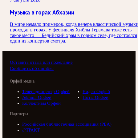
Музыка в горах Абхазии
В мире немало примеров, когда вечера классической музык
проходят в горах. У фестиваля Хиблы Герзмава тоже есть
такое место — Бедийский храм в горном селе, где состоялся
один из концертов смотра.
Оставить отзыв или пожелание
Сообщить об ошибке
Орфей медиа
Телерадиоцентр Орфей
Видео Орфей
Афиша Орфей
Ноты Орфей
Коллективы Орфей
Партнеры
Российская библиотечная ассоциация (РБА)
///ТРАКТ