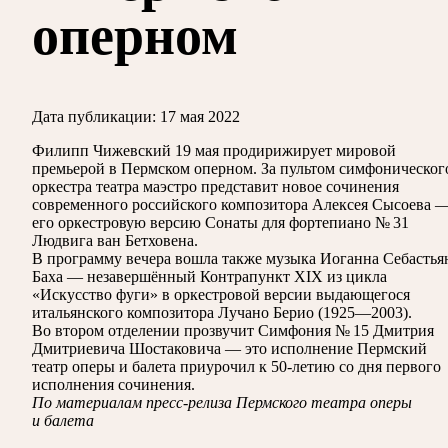
оперном
Дата публикации:
17 мая 2022
Филипп Чижевский 19 мая продирижирует мировой
премьерой в Пермском оперном.
За пультом симфоническог
оркестра театра маэстро представит новое сочинения
современного российского композитора Алексея Сысоева 
его оркестровую версию Сонаты для фортепиано № 31
Людвига ван Бетховена.
В программу вечера вошла также музыка Иоганна Себастья
Баха — незавершённый Контрапункт XIX из цикла
«Искусство фуги» в оркестровой версии выдающегося
итальянского композитора Лучано Берио (1925—2003).
Во втором отделении прозвучит Симфония № 15 Дмитрия
Дмитриевича Шостаковича — это исполнение Пермский
театр оперы и балета приурочил к 50-летию со дня первого
исполнения сочинения.
По материалам пресс-релиза Пермского театра оперы
и балета