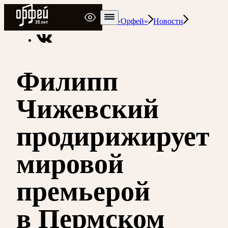
Радио Орфей
Радио классической музыки «Орфей»
Новости
Филипп
Чижевский
продирижирует
мировой
премьерой
в Пермском