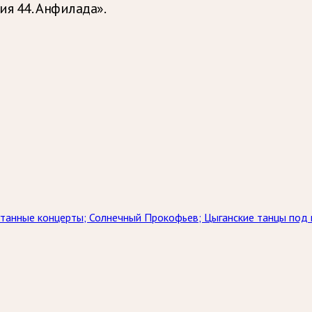
ия 44. Анфилада».
утанные концерты; Солнечный Прокофьев; Цыганские танцы под 