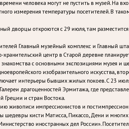
 времени человека могут не пустить в музей. На в
ного измерения температуры посетителей. В тако
ный дворцы откроются с 29 июля, там разместитс
ителей Главный музейный комплекс и Главный шта
хранительский центр в Старой деревне планируетс
 знакомства с основными экспозициями музея и ш
ноевропейского изобразительного искусства, вто
лючает интерьеры бывших жилых покоев. С 23 июл
Галереи драгоценностей Эрмитажа, где представле
й Греции и стран Востока.
цию живописи импрессионистов и постимпрессиони
ы шедевры кисти Матисса, Пикассо, Дени и многих 
Министерство иностранных дел России». Посетители