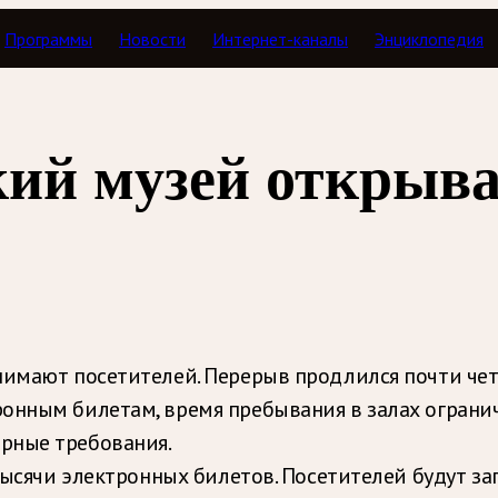
Программы
Новости
Интернет-каналы
Энциклопедия
кий музей открыв
нимают посетителей. Перерыв продлился почти чет
онным билетам, время пребывания в залах огранич
рные требования.
тысячи электронных билетов. Посетителей будут за