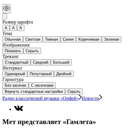
Размер шрифта
А
A
A
Тема
Обычная
Светлая
Темная
Синяя
Коричневая
Зеленая
Изображения
Показать
Скрыть
Трекинг
Стандартный
Средний
Большой
Интервал
Одинарный
Полуторный
Двойной
Гарнитура
Без засечек
С засечками
Вернуть стандартные настройки
Скрыть
Радио классической музыки «Орфей»
Новости
Мет представляет «Гамлета»