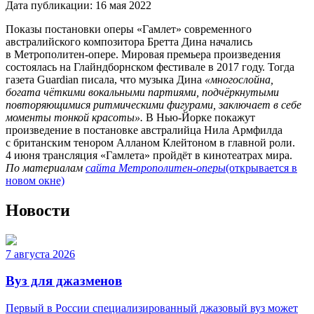
Дата публикации:
16 мая 2022
Показы постановки оперы «Гамлет» современного
австралийского композитора Бретта Дина начались
в Метрополитен-опере. Мировая премьера произведения
состоялась на Глайндборнском фестивале в 2017 году. Тогда
газета Guardian писала, что музыка Дина
«многослойна,
богата чёткими вокальными партиями, подчёркнутыми
повторяющимися ритмическими фигурами, заключает в себе
моменты тонкой красоты».
В Нью-Йорке покажут
произведение в постановке австралийца Нила Армфилда
с британским тенором Алланом Клейтоном в главной роли.
4 июня трансляция «Гамлета» пройдёт в кинотеатрах мира.
По материалам
сайта Метрополитен-оперы
(открывается в
новом окне)
Новости
7 августа 2026
Вуз для джазменов
Первый в России специализированный джазовый вуз может