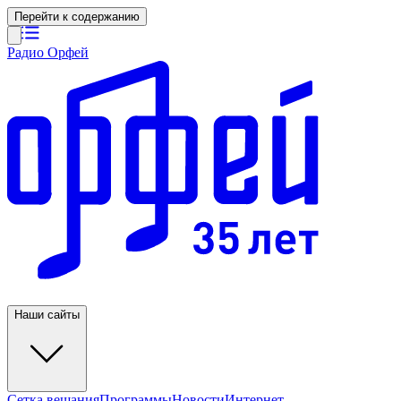
Перейти к содержанию
Радио Орфей
Наши сайты
Сетка вещания
Программы
Новости
Интернет-