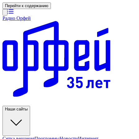
Перейти к содержанию
Радио Орфей
Наши сайты
Сетка вещания
Программы
Новости
Интернет-