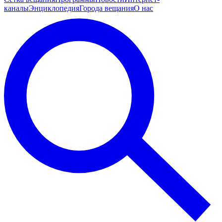
каналы
Энциклопедия
Города вещания
О нас