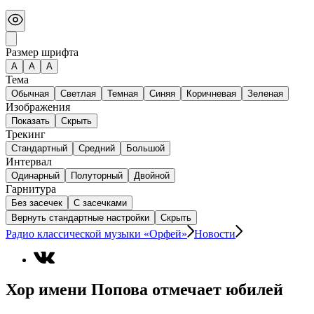
Размер шрифта
А
A
A
Тема
Обычная
Светлая
Темная
Синяя
Коричневая
Зеленая
Изображения
Показать
Скрыть
Трекинг
Стандартный
Средний
Большой
Интервал
Одинарный
Полуторный
Двойной
Гарнитура
Без засечек
С засечками
Вернуть стандартные настройки
Скрыть
Радио классической музыки «Орфей»
Новости
Хор имени Попова отмечает юбилей