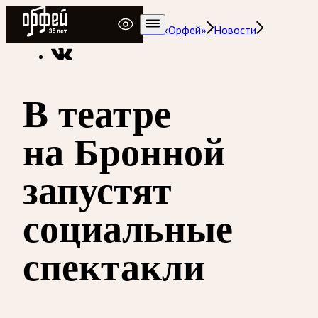
Радио Орфей
Радио классической музыки «Орфей»
Новости
В театре
на Бронной
запустят
социальные
спектакли