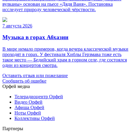
вулканы» основан на пьесе «Дядя Ваня». Постановка
исследует природу человеческой чёрствости.
7 августа 2026
Музыка в горах Абхазии
В мире немало примеров, когда вечера классической музыки
проходят в горах. У фестиваля Хиблы Герзмава тоже есть
такое место — Бедийский храм в горном селе, где состоялся
один из концертов смотра.
Оставить отзыв или пожелание
Сообщить об ошибке
Орфей медиа
Телерадиоцентр Орфей
Видео Орфей
Афиша Орфей
Ноты Орфей
Коллективы Орфей
Партнеры