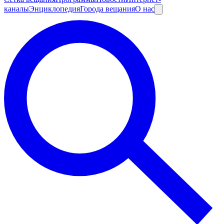
каналы
Энциклопедия
Города вещания
О нас