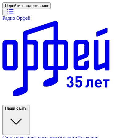
Перейти к содержанию
Радио Орфей
Наши сайты
Сетка вещания
Программы
Новости
Интернет-