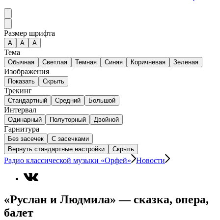
Размер шрифта
А
A
A
Тема
Обычная
Светлая
Темная
Синяя
Коричневая
Зеленая
Изображения
Показать
Скрыть
Трекинг
Стандартный
Средний
Большой
Интервал
Одинарный
Полуторный
Двойной
Гарнитура
Без засечек
С засечками
Вернуть стандартные настройки
Скрыть
Радио классической музыки «Орфей»
Новости
«Руслан и Людмила» — сказка, опера,
балет