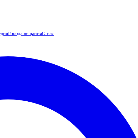
едия
Города вещания
О нас