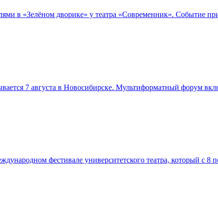
телями в «Зелёном дворике» у театра «Современник». Событие п
вается 7 августа в Новосибирске. Мультиформатный форум вклю
дународном фестивале университетского театра, который с 8 по