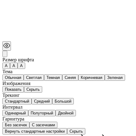
Размер шрифта
А
A
A
Тема
Обычная
Светлая
Темная
Синяя
Коричневая
Зеленая
Изображения
Показать
Скрыть
Трекинг
Стандартный
Средний
Большой
Интервал
Одинарный
Полуторный
Двойной
Гарнитура
Без засечек
С засечками
Вернуть стандартные настройки
Скрыть