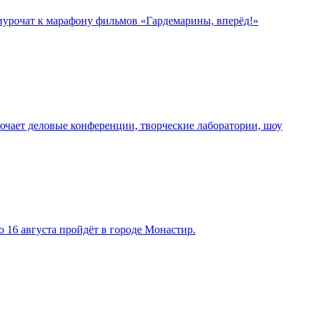
риурочат к марафону фильмов «Гардемарины, вперёд!»
чает деловые конференции, творческие лаборатории, шоу
 16 августа пройдёт в городе Монастир.