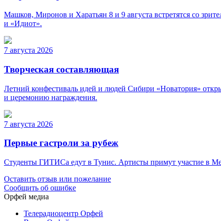
Машков, Миронов и Харатьян 8 и 9 августа встретятся со зри
и «Идиот».
7 августа 2026
Творческая составляющая
Летний конфестиваль идей и людей Сибири «Новатория» откры
и церемонию награждения.
7 августа 2026
Первые гастроли за рубеж
Студенты ГИТИСа едут в Тунис. Артисты примут участие в Меж
Оставить отзыв или пожелание
Сообщить об ошибке
Орфей медиа
Телерадиоцентр Орфей