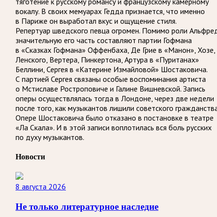
тяготение к русскому романсу и французскому камерному
вокалу. В своих мемуарах Гедда признается, что именно
в Париже он выработал вкус и ощущение стиля.
Репертуар шведского певца огромен. Помимо роли Альфред
значительную его часть составляют партии Гофмана
в «Сказках Гофмана» Оффенбаха, Де Грие в «Манон», Хозе,
Ленского, Вертера, Пинкертона, Артура в «Пуританах»
Беллини, Сергея в «Катерине Измайловой» Шостаковича.
С партией Сергея связаны особые воспоминания артиста
о Мстиславе Ростроповиче и Галине Вишневской. Запись
оперы осуществлялась тогда в Лондоне, через две недели
после того, как музыкантов лишили советского гражданства
Опере Шостаковича было отказано в постановке в театре
«Ла Скала». И в этой записи воплотилась вся боль русских
по духу музыкантов.
Новости
8 августа 2026
Не только литературное наследие