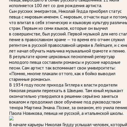
исполняется 100 лет со дня рождения артиста.
Сын русских эмигрантов, Николай Гедда приобрел статус
певца с мировым именем. С мировым, отчасти еще и потому
что впитал в себя этническую и языковую культуру различн
стран. Первым из семи языков, которые он выучил
в совершенстве, был русский. Первой музыкой для него ста
пение в православном храме — то время его отчим служил
регентом в русской православной церкви в Лейпциге, и с ю
лет начал обучать мальчика музыкальной грамоте и пению.
В результате кроме церковных песнопений репертуар
молодого певца составили романсы и русские народные
песни. Сам артист так вспоминает свои университеты:
«Помню, многие плакали оттого, как я бойко выводил
старинные романсы».
В 1934 году после прихода Гитлера к власти родители
Николая решили переехать в Швецию. Там юный музыкант
окончательно утвердился в решении серьёзно заняться
вокалом и продолжил свое обучение под руководством
тенора Мартина Эмана. Позже, за океаном, его учила пени
Паола Новикова, певица не русской, а итальянской школы.
В начале карьеры Николая Гедду услышал человек, которы