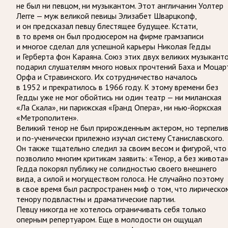
не был ни певцом, ни музыкантом. Этот англичанин Уолтер
Легге — муж великой певицы Элизабет Шварцкопф,
и он предсказал певцу блестящее будущее. Кстати,
в то время он был продюсером на фирме грамзаписи
и многое сделал для успешной карьеры Николая Гедды
и Герберта фон Караяна. Союз этих двух великих музыкант
подарил слушателям много новых прочтений Баха и Моцар
Орфа и Стравинского. Их сотрудничество началось
в 1952 и прекратилось в 1966 году. К этому времени без
Гедды уже не мог обойтись ни один театр — ни миланская
«Ла Скала», ни парижская «Гранд Опера», ни нью-йоркская
«Метрополитен».
Великий тенор не был прирожденным актером, но терпели
и по-ученически прилежно изучал систему Станиславского.
Он также тщательно следил за своим весом и фигурой, что
позволило многим критикам заявить: «Тенор, а без живота»
Гедда покорял публику не солидностью своего внешнего
вида, а силой и могуществом голоса. Не случайно поэтому
в свое время был распространен миф о том, что лирическо
тенору подвластны и драматические партии.
Певцу никогда не хотелось ограничивать себя только
оперным репертуаром. Еще в молодости он ощущал