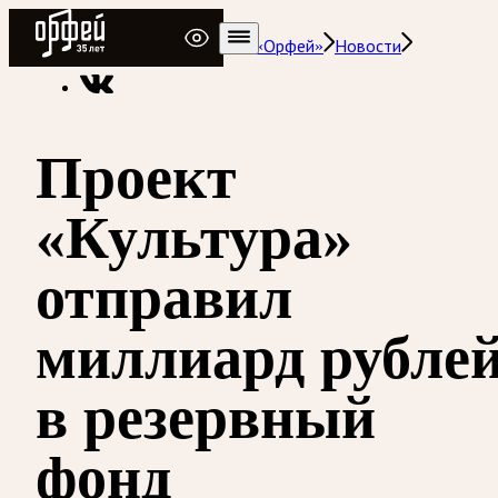
Радио Орфей
Радио классической музыки «Орфей»
Новости
Проект
«Культура»
отправил
миллиард рубле
в резервный
фонд