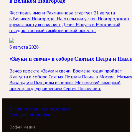
в Великом Новгороде
Фестиваль имени Рахманинова стартует 21 августа
в Великом Новгороде. На открытии у стен Новгородского
кремля выступят пианист Денис Мацуев и Московский
государственный симфонический оркестр.
6 августа 2026
«Звуки и свечи» в соборе Святых Петра и Павл
Вечер проекта «Звуки и свечи. Времена года» пройдёт
8 августа в соборе Святых Петра и Павла в Москве. Музыку
Вивальди и Пьяццолы исполнит Московский камерный
оркестр под управлением Сергея Поспелова.
Оставить отзыв или пожелание
Сообщить об ошибке
Орфей медиа