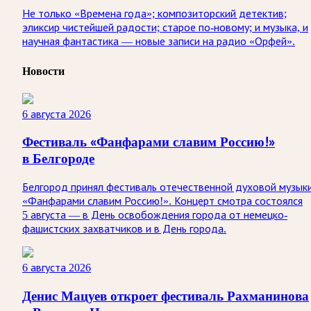
Не только «Времена года»; композиторский детектив;
эликсир чистейшей радости; старое по-новому; и музыка, и
научная фантастика — новые записи на радио «Орфей».
Новости
6 августа 2026
Фестиваль «Фанфарами славим Россию!»
в Белгороде
Белгород принял фестиваль отечественной духовой музык
«Фанфарами славим Россию!». Концерт смотра состоялся
5 августа — в День освобождения города от немецко-
фашистских захватчиков и в День города.
6 августа 2026
Денис Мацуев откроет фестиваль Рахманинова