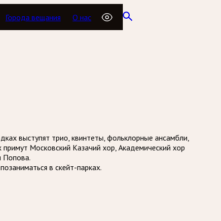
Города вещания
О нас
адках выступят трио, квинтеты, фольклорные ансамбли,
х примут Московский Казачий хор, Академический хор
и Попова.
позаниматься в скейт-парках.