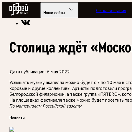
Радио Орфей
Сетка вещания
Радио классической музыки «Орфей»
Новости
Наши сайты
Столица ждёт «Моско
Дата публикации:
6 мая 2022
Услышать музыку акапелла можно будет с 7 по 10 мая в ст
хоровые и другие коллективы. Артисты подготовили прогр
Белгородской филармонии, а также группа «ПЯТЕRО», кото
На площадках фестиваля также можно будет посетить творч
По материалам Российской газеты
Новости