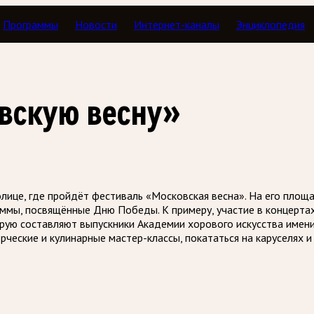
Программы
Новости
Интернет-каналы
Энциклопедия
вскую весну»
олице, где пройдёт фестиваль «Московская весна». На его площ
аммы, посвящённые Дню Победы. К примеру, участие в концерта
рую составляют выпускники Академии хорового искусства имен
еские и кулинарные мастер-классы, покататься на каруселях и 