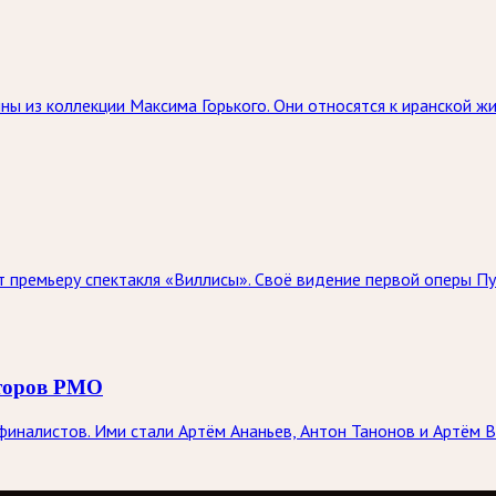
ны из коллекции Максима Горького. Они относятся к иранской 
 премьеру спектакля «Виллисы». Своё видение первой оперы Пу
иторов РМО
иналистов. Ими стали Артём Ананьев, Антон Танонов и Артём В