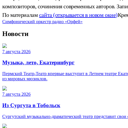
композиторов, сочинения современных авторов. Запи
По материалам
сайта
(открывается в новом окне)
Кре
Симфонический оркестр радио «Орфей»
Новости
7 августа 2026
Музыка, лето, Екатеринбург
Пермский Театр-Театр впервые выступит в Летнем театре Ека
из мировых мюзиклов.
7 августа 2026
Из Сургута в Тобольск
Сургутский музыкально-драматический театр представит свои с