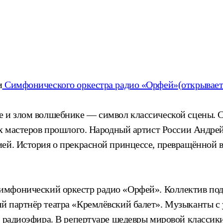
и
Симфонического оркестра радио «Орфей»
(открывает
е и злом волшебнике — символ классической сцены. С
их мастеров прошлого. Народный артист России Андре
ией. История о прекрасной принцессе, превращённой 
имфонический оркестр радио «Орфей». Коллектив под
й партнёр театра «Кремлёвский балет». Музыканты с
я радиоэфира. В репертуаре шедевры мировой классик