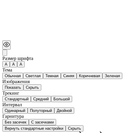
Размер шрифта
А
A
A
Тема
Обычная
Светлая
Темная
Синяя
Коричневая
Зеленая
Изображения
Показать
Скрыть
Трекинг
Стандартный
Средний
Большой
Интервал
Одинарный
Полуторный
Двойной
Гарнитура
Без засечек
С засечками
Вернуть стандартные настройки
Скрыть