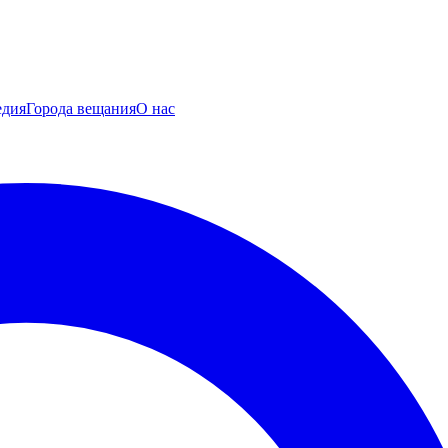
едия
Города вещания
О нас