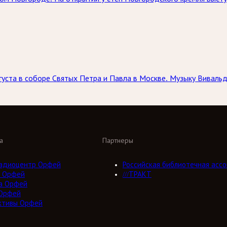
вгуста в соборе Святых Петра и Павла в Москве. Музыку Вивал
а
Партнеры
адиоцентр Орфей
Российская библиотечная ассо
 Орфей
///ТРАКТ
а Орфей
Орфей
ктивы Орфей