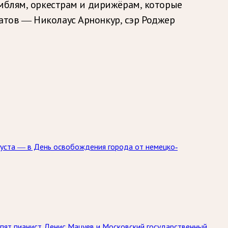
амблям, оркестрам и дирижёрам, которые
атов — Николаус Арнонкур, сэр Роджер
густа — в День освобождения города от немецко-
упят пианист Денис Мацуев и Московский государственный