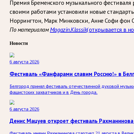
Премия Бременского музыкального фестиваля р
своими работами установили новые стандарты
Норрингтон, Марк Минковски, Анне Софи фон От
По материалам
Magazin.Klassik
(открывается в н
Новости
6 августа 2026
Фестиваль «Фанфарами славим Россию!» в Бел
Белгород принял фестиваль отечественной духовой музыки
фашистских захватчиков и в День города.
6 августа 2026
Денис Мацуев откроет фестиваль Рахманинова
Фестиваль имени Рахманинова стартует 21 августа в Вели