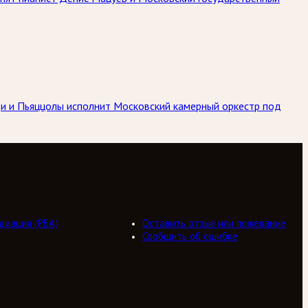
ьди и Пьяццолы исполнит Московский камерный оркестр под
циация (РБА)
Оставить отзыв или пожелание
Сообщить об ошибке