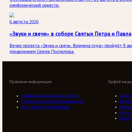
симфонический оркестр.
6 августа 2026
«Звуки и свечи» в соборе Святых Петра и Павла
Вечер проекта «Звуки и свечи. Времена года» пройдёт 8 а
управлением Сергея Поспелова.
Правовая информация
Орфей меди
Условия использования сайта
Телер
Политика конфиденциальности
Видео
Контактная информация
Афиш
Ноты 
Колле