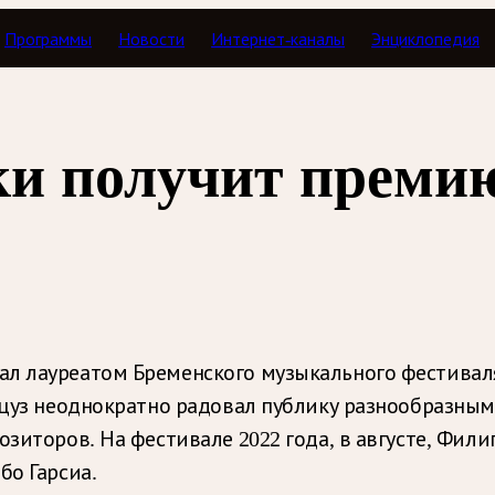
Программы
Новости
Интернет-каналы
Энциклопедия
и получит премию
л лауреатом Бременского музыкального фестиваля
ранцуз неоднократно радовал публику разнообраз
озиторов. На фестивале 2022 года, в августе, Фи
бо Гарсиа.