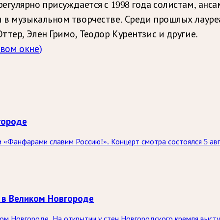
егулярно присуждается с 1998 года солистам, анс
 в музыкальном творчестве. Среди прошлых лауре
тер, Элен Гримо, Теодор Курентзис и другие.
овом окне)
городе
 «Фанфарами славим Россию!». Концерт смотра состоялся 5 ав
 в Великом Новгороде
ком Новгороде. На открытии у стен Новгородского кремля выст