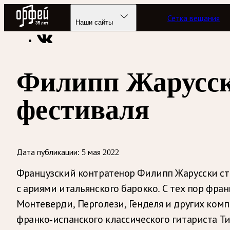
Радио Орфей
Сетка вещания
Радио классической музыки «Орфей»
Новости
Наши сайты
Филипп Жарусск
фестиваля
Дата публикации:
5 мая 2022
Французский контратенор Филипп Жарусски ста
с ариями итальянского барокко. С тех пор ф
Монтеверди, Перголези, Генделя и других комп
франко-испанского классического гитариста Ти