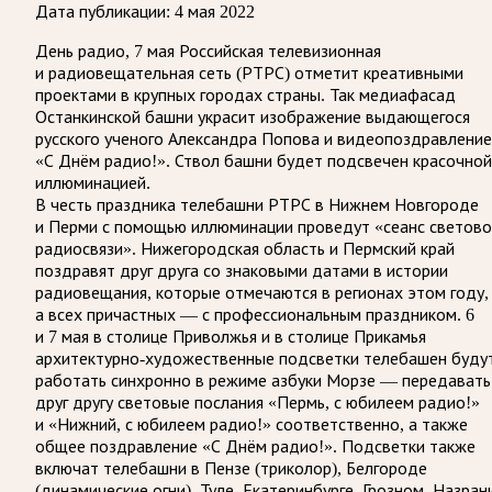
Дата публикации:
4 мая 2022
День радио, 7 мая Российская телевизионная
и радиовещательная сеть (РТРС) отметит креативными
проектами в крупных городах страны. Так медиафасад
Останкинской башни украсит изображение выдающегося
русского ученого Александра Попова и видеопоздравление
«С Днём радио!». Ствол башни будет подсвечен красочной
иллюминацией.
В честь праздника телебашни РТРС в Нижнем Новгороде
и Перми с помощью иллюминации проведут «сеанс светов
радиосвязи». Нижегородская область и Пермский край
поздравят друг друга со знаковыми датами в истории
радиовещания, которые отмечаются в регионах этом году,
а всех причастных — с профессиональным праздником. 6
и 7 мая в столице Приволжья и в столице Прикамья
архитектурно-художественные подсветки телебашен буду
работать синхронно в режиме азбуки Морзе — передавать
друг другу световые послания «Пермь, с юбилеем радио!»
и «Нижний, с юбилеем радио!» соответственно, а также
общее поздравление «С Днём радио!». Подсветки также
включат телебашни в Пензе (триколор), Белгороде
(динамические огни), Туле, Екатеринбурге, Грозном, Назран