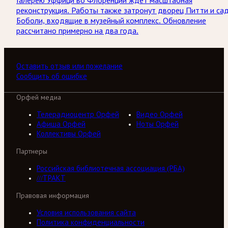
Галерею Уффици во Флоренции ждёт масштабная
реконструкция. Работы также затронут дворец Питти и са
Боболи, входящие в музейный комплекс. Обновление
рассчитано примерно на два года.
Оставить отзыв или пожелание
Сообщить об ошибке
Орфей медиа
Телерадиоцентр Орфей
Видео Орфей
Афиша Орфей
Ноты Орфей
Коллективы Орфей
Партнеры
Российская библиотечная ассоциация (РБА)
///ТРАКТ
Правовая информация
Условия использования сайта
Политика конфиденциальности