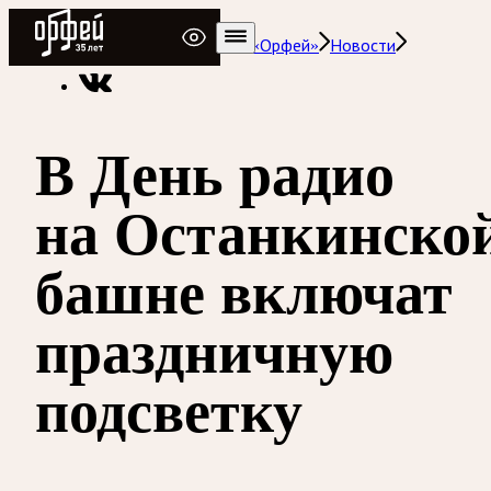
Радио Орфей
Радио классической музыки «Орфей»
Новости
В День радио
на Останкинско
башне включат
праздничную
подсветку