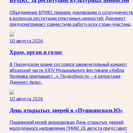
БРИКС за реституцию культурных ценностей
Объединение БРИКС приняло декларацию о сотрудничеств
в вопросах реституции культурных ценностей. Документ
предусматривает совместную работу всех стран-участниц.
10 августа 2026
Храм, орган и голос
В Пицундском храме состоялся заключительный концерт
абхазской части XXIV Музыкального фестиваля «Хибла
Герзмава приглашает…». Подробности — в репортаже
Дженнет Арльт.
10 августа 2026
День открытых дверей в «Пушкинском.Ю»
Пушкинский музей анонсировал День открытых дверей
молодёжного направления ГМИИ. 26 августа представят