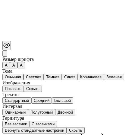
Размер шрифта
А
A
A
Тема
Обычная
Светлая
Темная
Синяя
Коричневая
Зеленая
Изображения
Показать
Скрыть
Трекинг
Стандартный
Средний
Большой
Интервал
Одинарный
Полуторный
Двойной
Гарнитура
Без засечек
С засечками
Вернуть стандартные настройки
Скрыть