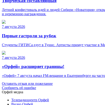
Творческая составляющая
Летний конфестиваль идей и людей Сибири «Новатория» откры
и церемонию награждения.
7 августа 2026
Первые гастроли за рубеж
Студенты ГИТИСа едут в Тунис. Артисты примут участие в Меж
7 августа 2026
«Орфей» расширяет границы!
«Орфей» 7 августа начал FM-вещание в Екатеринбурге на частот
Оставить отзыв или пожелание
Сообщить об ошибке
Орфей медиа
Телерадиоцентр Орфей
Видео Орфей