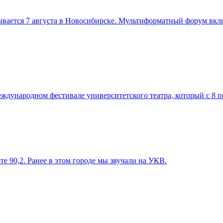
вается 7 августа в Новосибирске. Мультиформатный форум вклю
дународном фестивале университетского театра, который с 8 по
е 90,2. Ранее в этом городе мы звучали на УКВ.