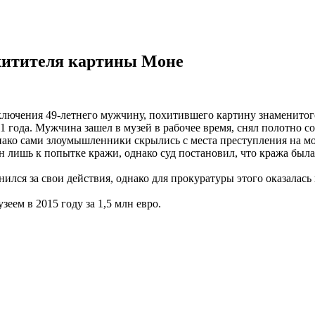
охитителя картины Моне
ключения 49-летнего мужчину, похитившего картину знаменито
1 года. Мужчина зашел в музей в рабочее время, снял полотно со
однако сами злоумышленники скрылись с места преступления на м
н лишь к попытке кражи, однако суд постановил, что кража была
лся за свои действия, однако для прокуратуры этого оказалась
еем в 2015 году за 1,5 млн евро.