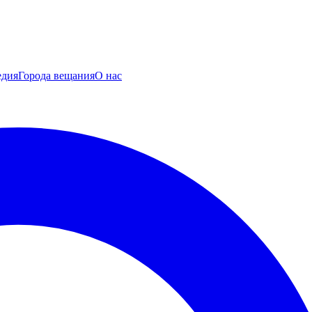
едия
Города вещания
О нас