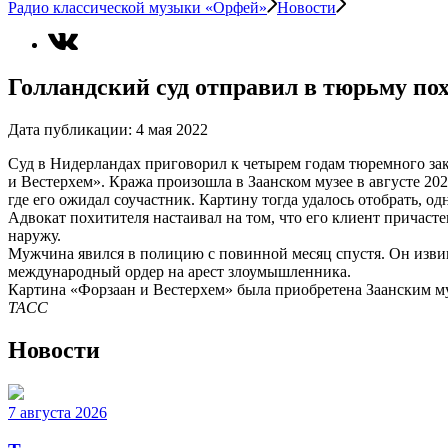
Радио классической музыки «Орфей»
Новости
Голландский суд отправил в тюрьму п
Дата публикации:
4 мая 2022
Суд в Нидерландах приговорил к четырем годам тюремного за
и Вестерхем». Кража произошла в Заанском музее в августе 202
где его ожидал соучастник. Картину тогда удалось отобрать, 
Адвокат похитителя настаивал на том, что его клиент причасте
наружу.
Мужчина явился в полицию с повинной месяц спустя. Он извини
международный ордер на арест злоумышленника.
Картина «Форзаан и Вестерхем» была приобретена Заанским муз
ТАСС
Новости
7 августа 2026