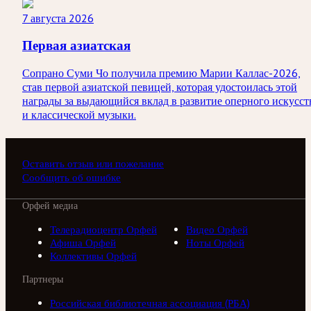
7 августа 2026
Первая азиатская
Сопрано Суми Чо получила премию Марии Каллас-2026,
став первой азиатской певицей, которая удостоилась этой
награды за выдающийся вклад в развитие оперного искусст
и классической музыки.
Оставить отзыв или пожелание
Сообщить об ошибке
Орфей медиа
Телерадиоцентр Орфей
Видео Орфей
Афиша Орфей
Ноты Орфей
Коллективы Орфей
Партнеры
Российская библиотечная ассоциация (РБА)