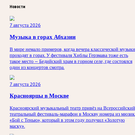
Новости
7 августа 2026
Музыка в горах Абхазии
В мире немало примеров, когда вечера классической музык
проходят в горах. У фестиваля Хиблы Герзмава тоже есть
такое место — Бедийский храм в горном селе, где состоялся
один из концертов смотра.
7 августа 2026
Красноярцы в Москве
Красноярский музыкальный театр привёз на Всероссийски
театральный фестиваль-марафон в Москву номера из мюзик
«Бой с Тенью», который в этом году получил «Золотую
маску».