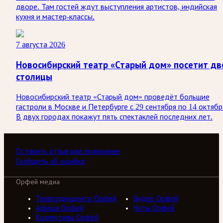
дворе. Там гостей ждут выступления артистов, индийская
кухня и мастер-классы.
7 августа 2026
Новосибирский театр «Старый дом» посетит дв
столицы
Новосибирский театр «Старый дом» проведёт большие
гастроли в Москве и Петербурге с 29 сентября по 14 октябр
В двух городах покажут пять спектаклей последних лет.
Оставить отзыв или пожелание
Сообщить об ошибке
Орфей медиа
Телерадиоцентр Орфей
Видео Орфей
Афиша Орфей
Ноты Орфей
Коллективы Орфей