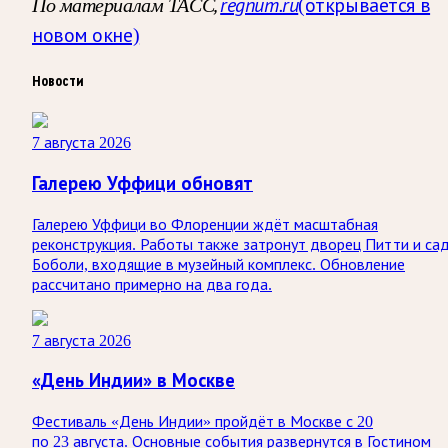
По материалам ТАСС,
regnum.ru
(открывается в
новом окне)
Новости
7 августа 2026
Галерею Уффици обновят
Галерею Уффици во Флоренции ждёт масштабная
реконструкция. Работы также затронут дворец Питти и са
Боболи, входящие в музейный комплекс. Обновление
рассчитано примерно на два года.
7 августа 2026
«День Индии» в Москве
Фестиваль «День Индии» пройдёт в Москве с 20
по 23 августа. Основные события развернутся в Гостином