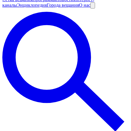
каналы
Энциклопедия
Города вещания
О нас