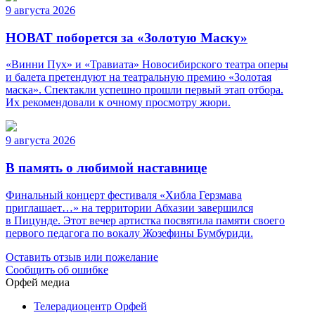
9 августа 2026
НОВАТ поборется за «Золотую Маску»
«Винни Пух» и «Травиата» Новосибирского театра оперы
и балета претендуют на театральную премию «Золотая
маска». Спектакли успешно прошли первый этап отбора.
Их рекомендовали к очному просмотру жюри.
9 августа 2026
В память о любимой наставнице
Финальный концерт фестиваля «Хибла Герзмава
приглашает…» на территории Абхазии завершился
в Пицунде. Этот вечер артистка посвятила памяти своего
первого педагога по вокалу Жозефины Бумбуриди.
Оставить отзыв или пожелание
Сообщить об ошибке
Орфей медиа
Телерадиоцентр Орфей