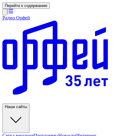
Перейти к содержанию
Радио Орфей
Наши сайты
Сетка вещания
Программы
Новости
Интернет-