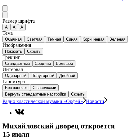
Размер шрифта
А
A
A
Тема
Обычная
Светлая
Темная
Синяя
Коричневая
Зеленая
Изображения
Показать
Скрыть
Трекинг
Стандартный
Средний
Большой
Интервал
Одинарный
Полуторный
Двойной
Гарнитура
Без засечек
С засечками
Вернуть стандартные настройки
Скрыть
Радио классической музыки «Орфей»
Новости
Михайловский дворец откроется
15 июля