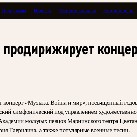
Программы
Новости
Интернет-каналы
Энциклопедия
 продирижирует концер
ит концерт «Музыка. Война и мир», посвящённый годо
рский симфонический под управлением художественног
Академии молодых певцов Мариинского театра Цветан
ия Гаврилина, а также популярные военные песни.