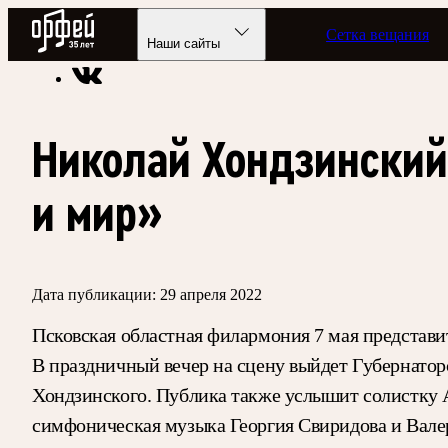
Радио Орфей
Сетка вещания
Радио классической музыки «Орфей»
Новости
Наши сайты
Николай Хондзинский
и мир»
Дата публикации:
29 апреля 2022
Псковская областная филармония 7 мая представ
В праздничный вечер на сцену выйдет Губернато
Хондзинского. Публика также услышит солистку 
симфоническая музыка Георгия Свиридова и Валер