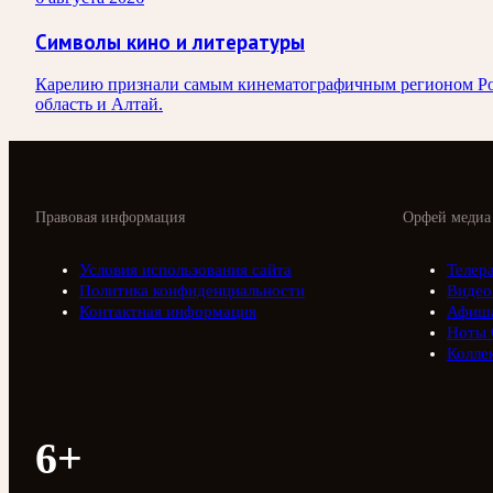
Символы кино и литературы
Карелию признали самым кинематографичным регионом Росси
область и Алтай.
Правовая информация
Орфей медиа
Условия использования сайта
Телер
Политика конфиденциальности
Видео
Контактная информация
Афиш
Ноты 
Колле
6+