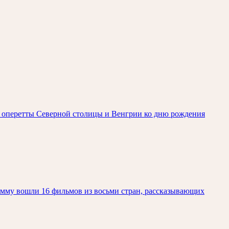
зд оперетты Северной столицы и Венгрии ко дню рождения
амму вошли 16 фильмов из восьми стран, рассказывающих