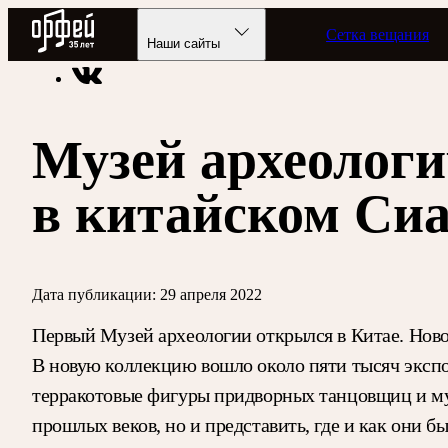
Радио Орфей
Сетка вещания
Радио классической музыки «Орфей»
Новости
Наши сайты
Музей археологи
в китайском Си
Дата публикации:
29 апреля 2022
Первый Музей археологии открылся в Китае. Ново
В новую коллекцию вошло около пяти тысяч экспо
терракотовые фигуры придворных танцовщиц и муз
прошлых веков, но и представить, где и как они 