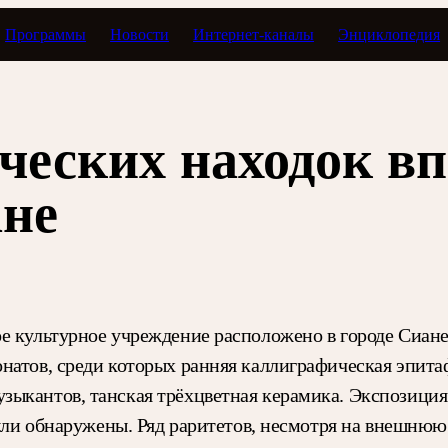
Программы
Новости
Интернет-каналы
Энциклопедия
ческих находок в
ане
е культурное учреждение расположено в городе Сиане
натов, среди которых ранняя каллиграфическая эпита
ыкантов, танская трёхцветная керамика. Экспозиция 
были обнаружены. Ряд раритетов, несмотря на внешнюю