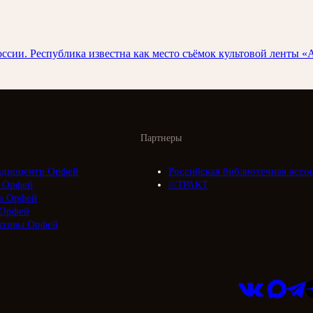
и. Республика известна как место съёмок культовой ленты «А 
Партнеры
адиоцентр Орфей
Российская библиотечная ассо
 Орфей
///ТРАКТ
а Орфей
Орфей
ктивы Орфей