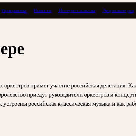
Программы
Новости
Интернет-каналы
Энциклопедия
ере
 оркестров примет участие российская делегация. К
ролевство приедут руководители оркестров и концертн
 как устроены российская классическая музыка и как р