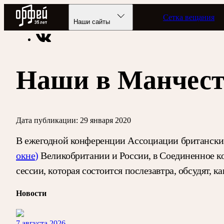
Радио Орфей
Сетка вещания
Радио классической музыки «Орфей»
Новости
Наши сайты
Наши в Манчест
Дата публикации:
29 января 2020
В ежегодной конференции Ассоциации британских
окне)
Великобритании и России, в Соединенное ко
сессии, которая состоится послезавтра, обсудят,
Новости
7 августа 2026