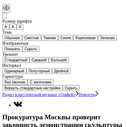
Размер шрифта
А
A
A
Тема
Обычная
Светлая
Темная
Синяя
Коричневая
Зеленая
Изображения
Показать
Скрыть
Трекинг
Стандартный
Средний
Большой
Интервал
Одинарный
Полуторный
Двойной
Гарнитура
Без засечек
С засечками
Вернуть стандартные настройки
Скрыть
Радио классической музыки «Орфей»
Новости
Прокуратура Москвы проверит
законность демонстрации скульптуры