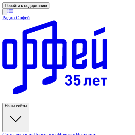
Перейти к содержанию
Радио Орфей
Наши сайты
Сетка вещания
Программы
Новости
Интернет-