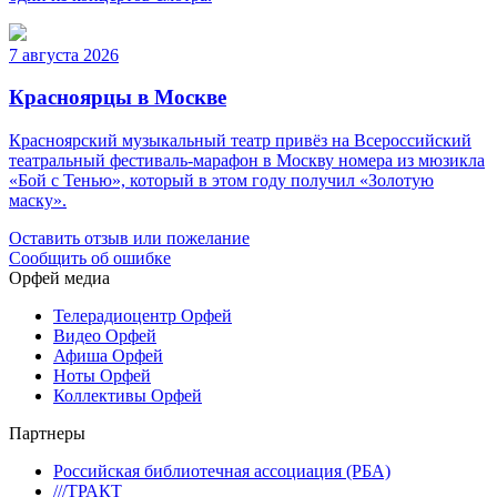
7 августа 2026
Красноярцы в Москве
Красноярский музыкальный театр привёз на Всероссийский
театральный фестиваль-марафон в Москву номера из мюзикла
«Бой с Тенью», который в этом году получил «Золотую
маску».
Оставить отзыв или пожелание
Сообщить об ошибке
Орфей медиа
Телерадиоцентр Орфей
Видео Орфей
Афиша Орфей
Ноты Орфей
Коллективы Орфей
Партнеры
Российская библиотечная ассоциация (РБА)
///ТРАКТ