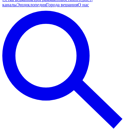
каналы
Энциклопедия
Города вещания
О нас