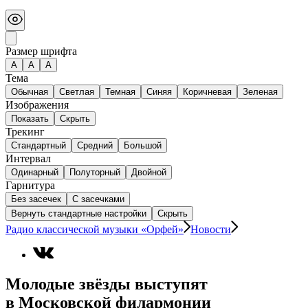
Размер шрифта
А
A
A
Тема
Обычная
Светлая
Темная
Синяя
Коричневая
Зеленая
Изображения
Показать
Скрыть
Трекинг
Стандартный
Средний
Большой
Интервал
Одинарный
Полуторный
Двойной
Гарнитура
Без засечек
С засечками
Вернуть стандартные настройки
Скрыть
Радио классической музыки «Орфей»
Новости
Молодые звёзды выступят
в Московской филармонии