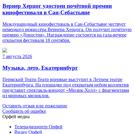
Вернер Херцог удостоен почётной премии
кинофестиваля в Сан-Себастьяне
Международный кинофестиваль в Сан-Себастьяне чествует
немецкого режиссёра Вернера Херцога. Он получит почётную
премию «Доностия». Награждение состоится на гала-вечере
открытия фестиваля 18 сентября.
7 августа 2026
Музыка, лето, Екатеринбург
Пермский Театр-Театр впервые выступит в Летнем театре
Екатеринбурга. На площадке под открытым небом коллектив
представит спектакль-концерт «Мюзик-Холл» с фрагментами
из мировых мюзиклов.
Оставить отзыв или пожелание
Сообщить об ошибке
Орфей медиа
Телерадиоцентр Орфей
Видео Орфей