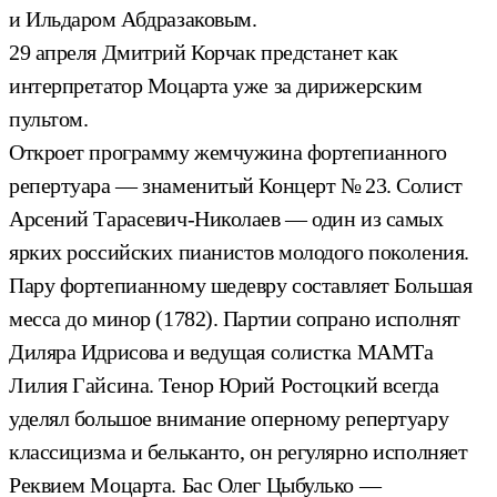
и Ильдаром Абдразаковым.
29 апреля Дмитрий Корчак предстанет как
интерпретатор Моцарта уже за дирижерским
пультом.
Откроет программу жемчужина фортепианного
репертуара — знаменитый Концерт № 23. Солист
Арсений Тарасевич-Николаев — один из самых
ярких российских пианистов молодого поколения.
Пару фортепианному шедевру составляет Большая
месса до минор (1782). Партии сопрано исполнят
Диляра Идрисова и ведущая солистка МАМТа
Лилия Гайсина. Тенор Юрий Ростоцкий всегда
уделял большое внимание оперному репертуару
классицизма и бельканто, он регулярно исполняет
Реквием Моцарта. Бас Олег Цыбулько —