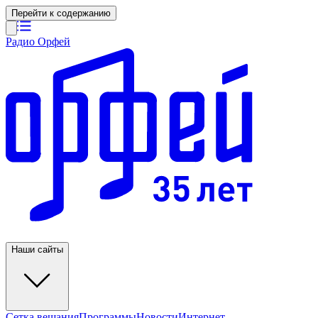
Перейти к содержанию
Радио Орфей
Наши сайты
Сетка вещания
Программы
Новости
Интернет-