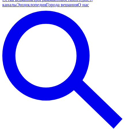
каналы
Энциклопедия
Города вещания
О нас