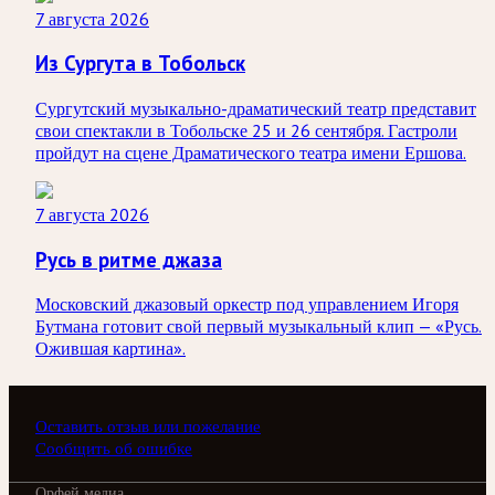
7 августа 2026
Из Сургута в Тобольск
Сургутский музыкально-драматический театр представит
свои спектакли в Тобольске 25 и 26 сентября. Гастроли
пройдут на сцене Драматического театра имени Ершова.
7 августа 2026
Русь в ритме джаза
Московский джазовый оркестр под управлением Игоря
Бутмана готовит свой первый музыкальный клип — «Русь.
Ожившая картина».
Оставить отзыв или пожелание
Сообщить об ошибке
Орфей медиа