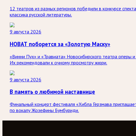
12 театров из разных регионов победили в конкурсе спект
классика русской литературы.
9 августа 2026
НОВАТ поборется за «Золотую Маску»
«Винни Пух» и «Травиата» Новосибирского театра оперы и
Их рекомендовали к очному просмотру жюри.
9 августа 2026
В память о любимой наставнице
Финальный концерт фестиваля «Хибла Герзмава приглашает…
по вокалу Жозефины Бумбуриди.