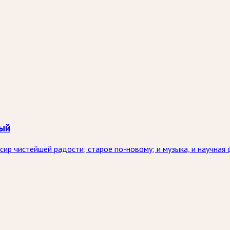
вый
сир чистейшей радости; старое по-новому; и музыка, и научная