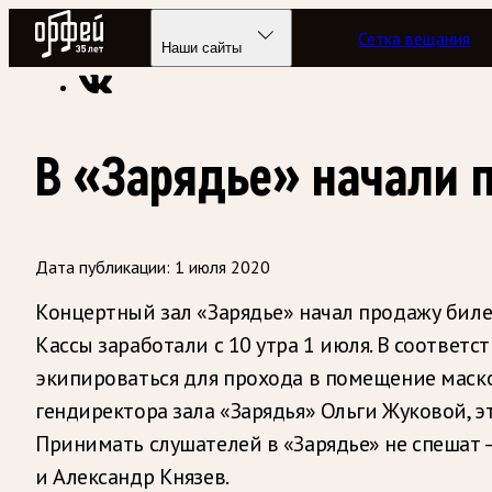
Радио Орфей
Сетка вещания
Радио классической музыки «Орфей»
Новости
Наши сайты
В «Зарядье» начали 
Дата публикации:
1 июля 2020
Концертный зал «Зарядье» начал продажу биле
Кассы заработали с 10 утра 1 июля. В соотве
экипироваться для прохода в помещение маско
гендиректора зала «Зарядья» Ольги Жуковой, э
Принимать слушателей в «Зарядье» не спешат —
и Александр Князев.