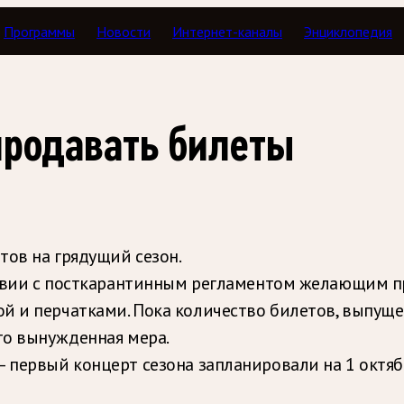
Программы
Новости
Интернет-каналы
Энциклопедия
продавать билеты
тов на грядущий сезон.
тствии с посткарантинным регламентом желающим п
й и перчатками. Пока количество билетов, выпуще
то вынужденная мера.
 первый концерт сезона запланировали на 1 октяб