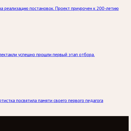
 на реализацию постановок. Проект приурочен к 200-летию
пектакли успешно прошли первый этап отбора.
тистка посвятила памяти своего первого педагога