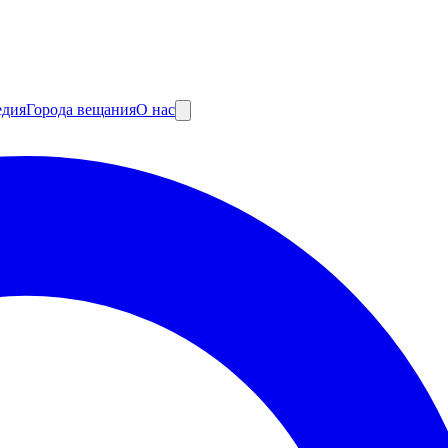
едия
Города вещания
О нас