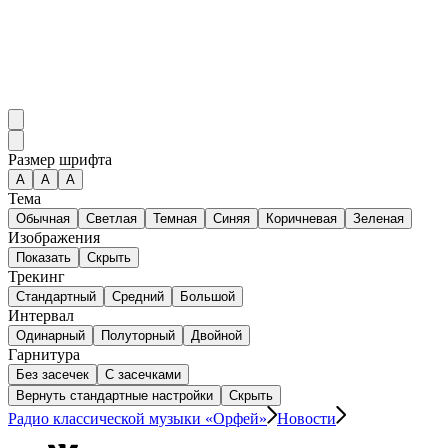
Размер шрифта
А
A
A
Тема
Обычная
Светлая
Темная
Синяя
Коричневая
Зеленая
Изображения
Показать
Скрыть
Трекинг
Стандартный
Средний
Большой
Интервал
Одинарный
Полуторный
Двойной
Гарнитура
Без засечек
С засечками
Вернуть стандартные настройки
Скрыть
Радио классической музыки «Орфей»
Новости