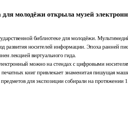
а для молодёжи открыла музей электрон
ударственной библиотеке для молодёжи. Мультимедий
од развития носителей информации. Эпоха ранней пи
лнен лекцией виртуального гида.
 электронный можно на стендах с цифровыми носите
е печатных книг привлекает знаменитая пишущая маши
редметов для экспозиции собирали на протяжении 15