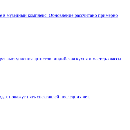
ие в музейный комплекс. Обновление рассчитано примерно
дут выступления артистов, индийская кухня и мастер-классы.
одах покажут пять спектаклей последних лет.