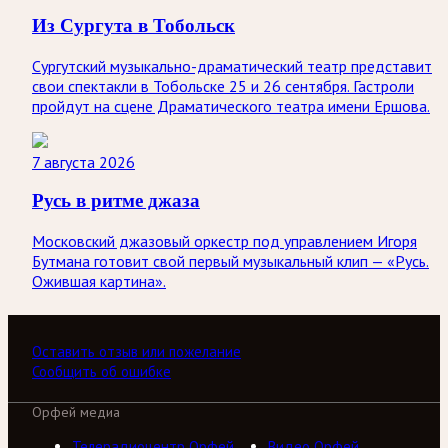
Из Сургута в Тобольск
Сургутский музыкально-драматический театр представит
свои спектакли в Тобольске 25 и 26 сентября. Гастроли
пройдут на сцене Драматического театра имени Ершова.
7 августа 2026
Русь в ритме джаза
Московский джазовый оркестр под управлением Игоря
Бутмана готовит свой первый музыкальный клип — «Русь.
Ожившая картина».
Оставить отзыв или пожелание
Сообщить об ошибке
Орфей медиа
Телерадиоцентр Орфей
Видео Орфей