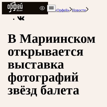
Радио Орфей
Радио классической музыки «Орфей»
Новости
В Мариинском
открывается
выставка
фотографий
звёзд балета