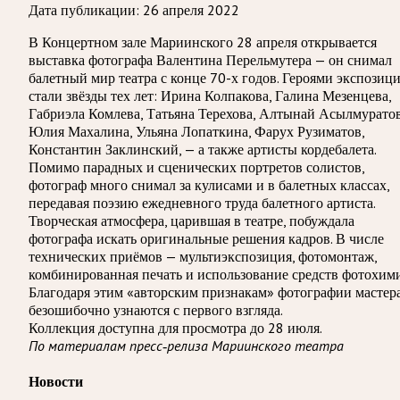
Дата публикации:
26 апреля 2022
В Концертном зале Мариинского 28 апреля открывается
выставка фотографа Валентина Перельмутера — он снимал
балетный мир театра с конце 70-х годов. Героями экспозиц
стали звёзды тех лет: Ирина Колпакова, Галина Мезенцева,
Габриэла Комлева, Татьяна Терехова, Алтынай Асылмуратов
Юлия Махалина, Ульяна Лопаткина, Фарух Рузиматов,
Константин Заклинский, — а также артисты кордебалета.
Помимо парадных и сценических портретов солистов,
фотограф много снимал за кулисами и в балетных классах,
передавая поэзию ежедневного труда балетного артиста.
Творческая атмосфера, царившая в театре, побуждала
фотографа искать оригинальные решения кадров. В числе
технических приёмов — мультиэкспозиция, фотомонтаж,
комбинированная печать и использование средств фотохими
Благодаря этим «авторским признакам» фотографии мастер
безошибочно узнаются с первого взгляда.
Коллекция доступна для просмотра до 28 июля.
По материалам пресс-релиза Мариинского театра
Новости