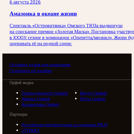
6 августа 2026
Амазонка в океане жизни
Спектакль «Островитянка» Омского ТЮЗа выдвинули
на соискание премии «Золотая Маска». Постановка участву
в XXXIII сезоне в номинации «Оперетта/мюзикл». Жюри бу
оценивать её на родной сцене.
Оставить отзыв или пожелание
Сообщить об ошибке
Орфей медиа
Телерадиоцентр Орфей
Видео Орфей
Афиша Орфей
Ноты Орфей
Коллективы Орфей
Партнеры
Российская библиотечная ассоциация (РБА)
///ТРАКТ