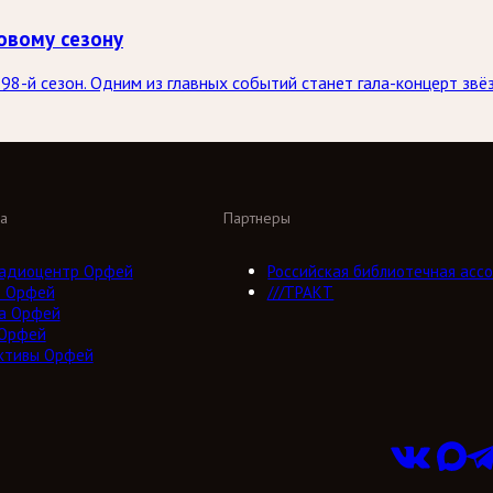
овому сезону
98-й сезон. Одним из главных событий станет гала-концерт зв
а
Партнеры
адиоцентр Орфей
Российская библиотечная ассо
о Орфей
///ТРАКТ
а Орфей
 Орфей
ктивы Орфей