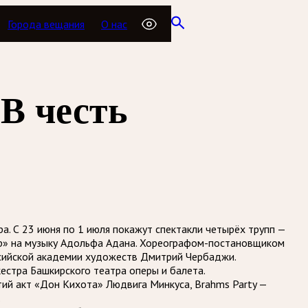
Города вещания
О нас
В честь
. С 23 июня по 1 июля покажут спектакли четырёх трупп —
сар» на музыку Адольфа Адана. Хореографом-постановщиком
ссийской академии художеств Дмитрий Чербаджи.
естра Башкирского театра оперы и балета.
тий акт «Дон Кихота» Людвига Минкуса, Brahms Party —
.