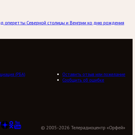
ёзд оперетты Северной столицы и Венгрии ко дню рождения
циация (РБА)
Оставить отзыв или пожелание
Сообщить об ошибке
©
2005
-
2026
Телерадиоцентр «Орфей»