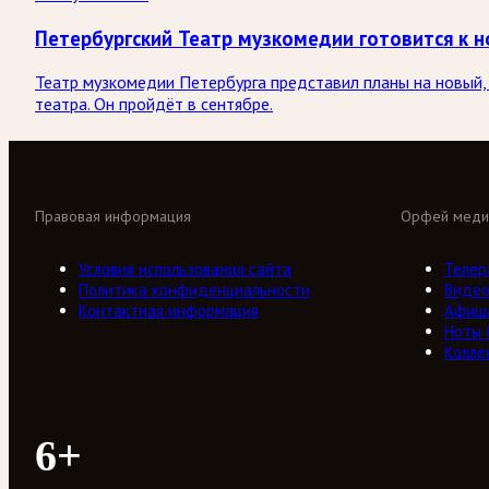
Петербургский Театр музкомедии готовится к н
Театр музкомедии Петербурга представил планы на новый, 
театра. Он пройдёт в сентябре.
Правовая информация
Орфей меди
Условия использования сайта
Телер
Политика конфиденциальности
Виде
Контактная информация
Афиш
Ноты
Колле
6+