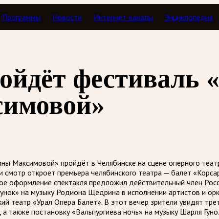
Программы
Новости
Интернет-каналы
Энциклопедия
ойдёт фестиваль «
симовой»
ны Максимовой» пройдёт в Челябинске на сцене оперного театра
ции смотр откроет премьера челябинского театра — балет «Кор
ное оформление спектакля предложил действительный член Ро
унок» на музыку Родиона Щедрина в исполнении артистов и орк
й театр «Урал Опера Балет». В этот вечер зрители увидят тре
а также постановку «Вальпургиева ночь» на музыку Шарля Гуно