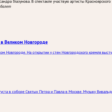
андра Глазунова. В спектакле участвую артисты Красноярского
 балет
 в Великом Новгороде
ком Новгороде. На открытии у стен Новгородского кремля выст
вгуста в соборе Святых Петра и Павла в Москве. Музыку Вивал