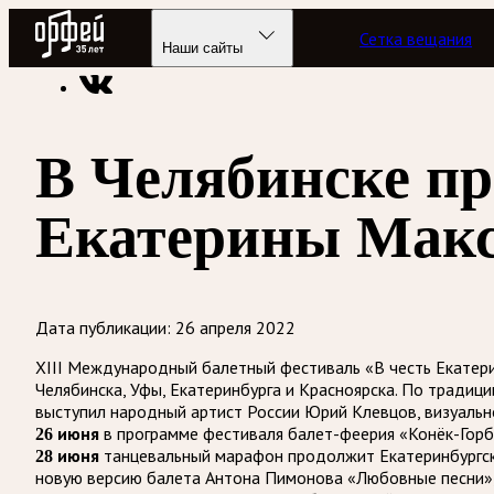
Радио Орфей
Сетка вещания
Радио классической музыки «Орфей»
Новости
Наши сайты
В Челябинске пр
Екатерины Мак
Дата публикации:
26 апреля 2022
XIII Международный балетный фестиваль «В честь Екатери
Челябинска, Уфы, Екатеринбурга и Красноярска. По тради
выступил народный артист России Юрий Клевцов, визуаль
в программе фестиваля балет-феерия «Конёк-Горб
26 июня
танцевальный марафон продолжит Екатеринбургски
28 июня
новую версию балета Антона Пимонова «Любовные песни», 