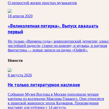
О непростой жизни простых музыкантов
18 апреля 2020
«Великолепная пятерка». Выпуск двадцать
первый
Не только «Времена года»; композиторский детектив; элик
чистейшей радости; старое по-новому; и музыка, и научная
фантастика — новые записи на радио «Орфей».
Новости
8 августа 2026
Не только литературное наследие
Собрание Музея Востока в Москве пополнили четыре
картины из коллекции Максима Горького. Они относятся
к иранской живописи эпохи Каджаров. Произведения
выставят для публики с 14 августа.