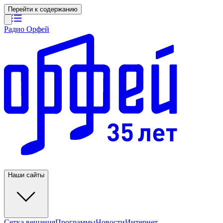
Перейти к содержанию
Радио Орфей
Наши сайты
Сетка вещания
Программы
Новости
Интернет-