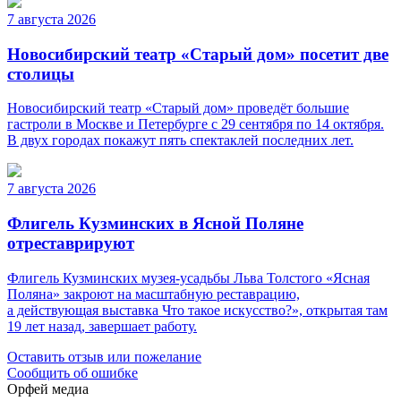
7 августа 2026
Новосибирский театр «Старый дом» посетит две
столицы
Новосибирский театр «Старый дом» проведёт большие
гастроли в Москве и Петербурге с 29 сентября по 14 октября.
В двух городах покажут пять спектаклей последних лет.
7 августа 2026
Флигель Кузминских в Ясной Поляне
отреставрируют
Флигель Кузминских музея-усадьбы Льва Толстого «Ясная
Поляна» закроют на масштабную реставрацию,
а действующая выставка Что такое искусство?», открытая там
19 лет назад, завершает работу.
Оставить отзыв или пожелание
Сообщить об ошибке
Орфей медиа