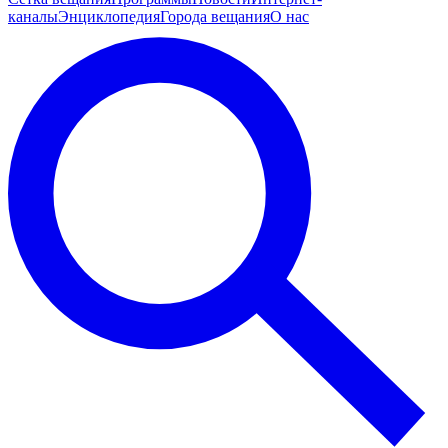
каналы
Энциклопедия
Города вещания
О нас