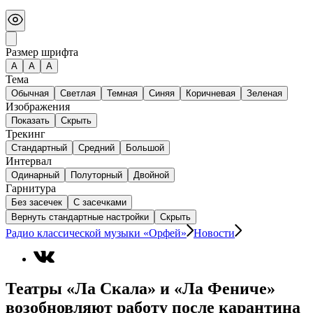
Размер шрифта
А
A
A
Тема
Обычная
Светлая
Темная
Синяя
Коричневая
Зеленая
Изображения
Показать
Скрыть
Трекинг
Стандартный
Средний
Большой
Интервал
Одинарный
Полуторный
Двойной
Гарнитура
Без засечек
С засечками
Вернуть стандартные настройки
Скрыть
Радио классической музыки «Орфей»
Новости
Театры «Ла Скала» и «Ла Фениче»
возобновляют работу после карантина