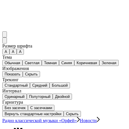
Размер шрифта
А
A
A
Тема
Обычная
Светлая
Темная
Синяя
Коричневая
Зеленая
Изображения
Показать
Скрыть
Трекинг
Стандартный
Средний
Большой
Интервал
Одинарный
Полуторный
Двойной
Гарнитура
Без засечек
С засечками
Вернуть стандартные настройки
Скрыть
Радио классической музыки «Орфей»
Новости