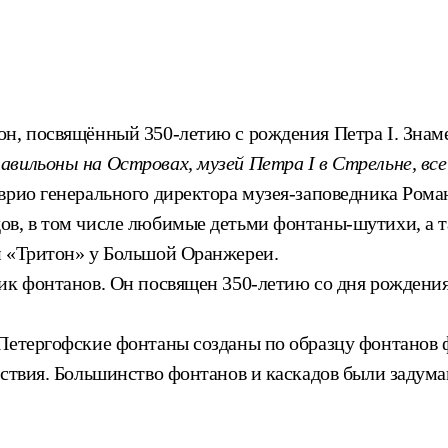
он, посвящённый 350-летию с рождения Петра I. Знам
вильоны на Островах, музей Петра I в Стрельне, все
рио генерального директора музея-заповедника Рома
в, в том числе любимые детьми фонтаны-шутихи, а т
н «Тритон» у Большой Оранжереи.
ик фонтанов. Он посвящен 350-летию со дня рождения 
Петергофские фонтаны созданы по образцу фонтанов ф
йствия. Большинство фонтанов и каскадов были задума