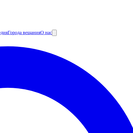
едия
Города вещания
О нас