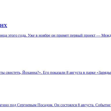
ДНХ
ца этого года. Уже в ноябре он примет первый проект — Между
ы свистеть, Йоханна?». Его показали 8 августа в парке «Заряд
агино под Сергиевым Посадом. Он состоялся 8 августа. Событи