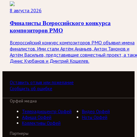
8 августа 2026
Финалисты Всероссийского конкурса
композиторов РМО
Всероссийский конкурс композиторов РМО объявил имена
финалистов. Ими стали Артём Ананьев, Антон Танонов и
Артём Васильев, представившие совместный проект, а так
Динис Курбанов и Дмитрий Кошелев.
Оставить отзыв или пожелание
Сообщить об ошибке
Орфей медиа
Телерадиоцентр Орфей
Видео Орфей
Афиша Орфей
Ноты Орфей
Коллективы Орфей
Партнеры