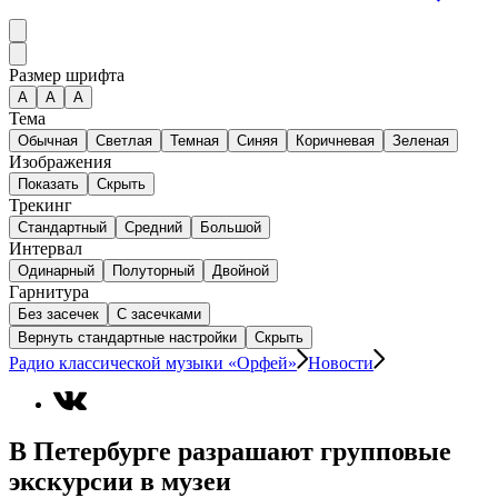
Размер шрифта
А
A
A
Тема
Обычная
Светлая
Темная
Синяя
Коричневая
Зеленая
Изображения
Показать
Скрыть
Трекинг
Стандартный
Средний
Большой
Интервал
Одинарный
Полуторный
Двойной
Гарнитура
Без засечек
С засечками
Вернуть стандартные настройки
Скрыть
Радио классической музыки «Орфей»
Новости
В Петербурге разрашают групповые
экскурсии в музеи