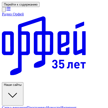
Перейти к содержанию
Радио Орфей
Наши сайты
Сетка вещания
Программы
Новости
Интернет-