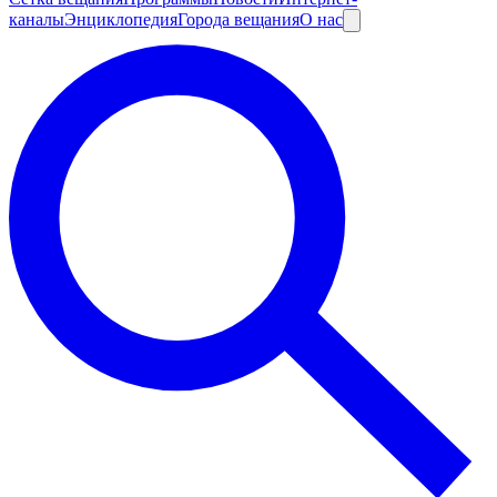
каналы
Энциклопедия
Города вещания
О нас