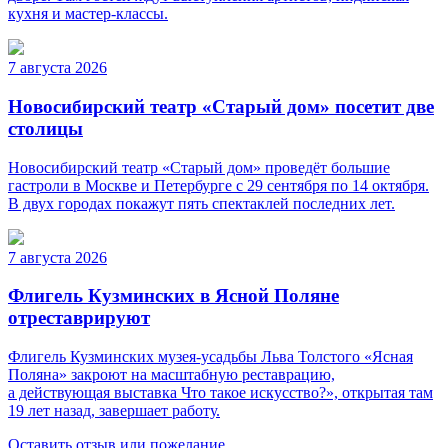
кухня и мастер-классы.
7 августа 2026
Новосибирский театр «Старый дом» посетит две
столицы
Новосибирский театр «Старый дом» проведёт большие
гастроли в Москве и Петербурге с 29 сентября по 14 октября.
В двух городах покажут пять спектаклей последних лет.
7 августа 2026
Флигель Кузминских в Ясной Поляне
отреставрируют
Флигель Кузминских музея-усадьбы Льва Толстого «Ясная
Поляна» закроют на масштабную реставрацию,
а действующая выставка Что такое искусство?», открытая там
19 лет назад, завершает работу.
Оставить отзыв или пожелание